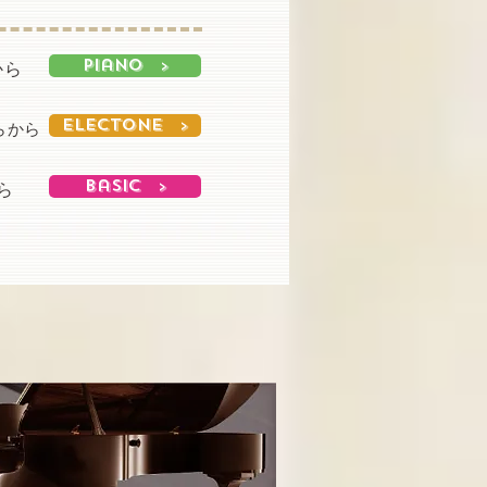
Piano >
から
Electone >
らから
Basic >
ら